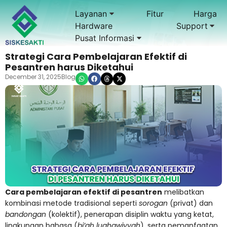
Layanan
Fitur
Harga
Hardware
Support
Pusat Informasi
Strategi Cara Pembelajaran Efektif di
Pesantren harus Diketahui
December 31, 2025
Blog
Cara pembelajaran efektif di pesantren
melibatkan
kombinasi metode tradisional seperti
sorogan
(privat) dan
bandongan
(kolektif), penerapan disiplin waktu yang ketat,
lingkungan bahasa (
bi’ah lughawiyyah
), serta pemanfaatan