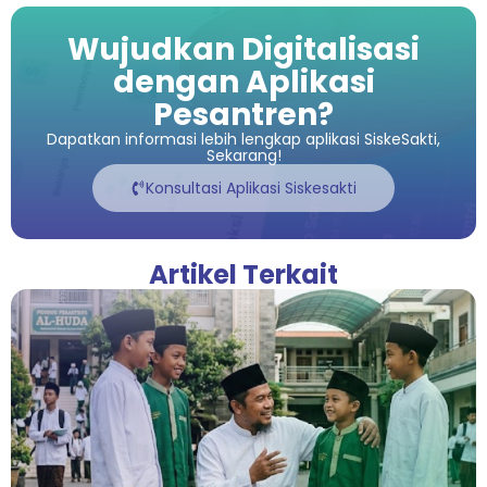
Wujudkan Digitalisasi
dengan Aplikasi
Pesantren?
Dapatkan informasi lebih lengkap aplikasi SiskeSakti,
Sekarang!
Konsultasi Aplikasi Siskesakti
Artikel Terkait