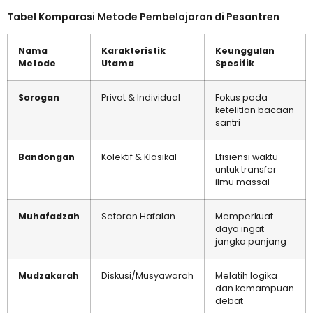
Tabel Komparasi Metode Pembelajaran di Pesantren
Nama
Karakteristik
Keunggulan
Metode
Utama
Spesifik
Sorogan
Privat & Individual
Fokus pada
ketelitian bacaan
santri
Bandongan
Kolektif & Klasikal
Efisiensi waktu
untuk transfer
ilmu massal
Muhafadzah
Setoran Hafalan
Memperkuat
daya ingat
jangka panjang
Mudzakarah
Diskusi/Musyawarah
Melatih logika
dan kemampuan
debat