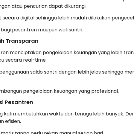
angan atau pencurian dapat dikurangi.
tat secara digital sehingga lebih mudah dilakukan pengecek
 bagi pesantren maupun wali santri.
ih Transparan
en menciptakan pengelolaan keuangan yang lebih trans
u secara real-time.
 penggunaan saldo santri dengan lebih jelas sehingga m
embangun pengelolaan keuangan yang profesional.
i Pesantren
ng kali membutuhkan waktu dan tenaga lebih banyak. Den
n efisien.
matis tanpa perlu rekap manual setiap hari.