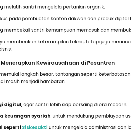
ng melatih santri mengelola pertanian organik.
fokus pada pembuatan konten dakwah dan produk digital I
ng membekali santri kemampuan memasak dan membuka 
ya memberikan keterampilan teknis, tetapi juga menanamk
snis.
 Menerapkan Kewirausahaan di Pesantren
memulai langkah besar, tantangan seperti keterbatasan 
onal masih menjadi hambatan.
i digital
, agar santri lebih siap bersaing di era modern.
a keuangan syariah
, untuk mendukung pembiayaan usa
l seperti
Siskesakti
untuk mengelola administrasi dan l