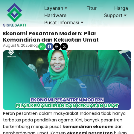
Layanan
Fitur
Harga
Hardware
Support
Pusat Informasi
Ekonomi Pesantren Modern: Pilar
Kemandirian dan Kekuatan Umat
August 8, 2025
Blog
Peran pesantren dalam masyarakat Indonesia tidak hanya
terbatas pada pendidikan agama. Kini, banyak pesantren
berkembang menjadi pusat
kemandirian ekonomi
dan
pemberdayaan umat. Konsep
ekonomi pesantren
bukan