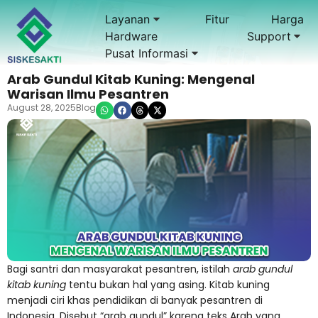
Layanan
Fitur
Harga
Hardware
Support
Pusat Informasi
Arab Gundul Kitab Kuning: Mengenal
Warisan Ilmu Pesantren
August 28, 2025
Blog
Bagi santri dan masyarakat pesantren, istilah
arab gundul
kitab kuning
tentu bukan hal yang asing. Kitab kuning
menjadi ciri khas pendidikan di banyak pesantren di
Indonesia. Disebut “arab gundul” karena teks Arab yang