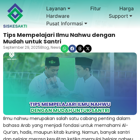
Layanan
Fitur
Harga
Hardware
Support
Pusat Informasi
Tips Mempelajari Ilmu Nahwu dengan
Mudah untuk Santri
September 29, 2025
Blog
,
News
Ilmu nahwu merupakan salah satu cabang penting dalam
bahasa Arab
yang menjadi fondasi untuk memahami Al-
Qur’an, hadis, maupun kitab kuning. Namun, banyak santri
dan pelajar merasa kesulitan ketika memulai belajar nahwu