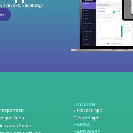
SiskeSakti, Sekarang!
mo
UR SISKESAKTI APP
LAYANAN
ir Kopontren
SiskeSakti App
angan Santri
Custom App
HARGA
bayaran Santri
HARDWARE