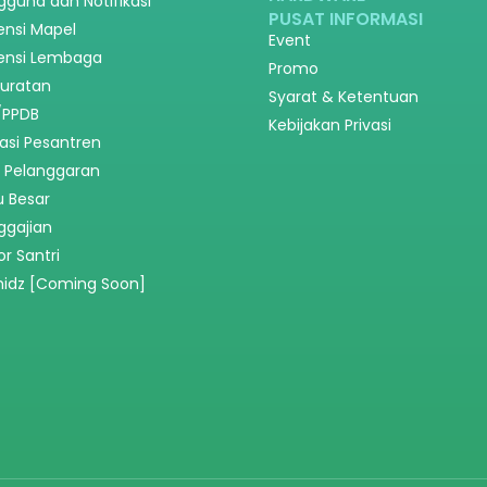
gguna dan Notifikasi
PUSAT INFORMASI
ensi Mapel
Event
ensi Lembaga
Promo
suratan
Syarat & Ketentuan
/PPDB
Kebijakan Privasi
asi Pesantren
n Pelanggaran
u Besar
ggajian
r Santri
hidz [Coming Soon]