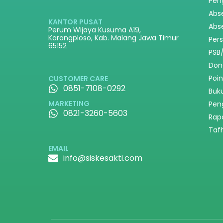
Pen
Abs
KANTOR PUSAT
Abs
Perum Wijaya Kusuma A19,
Karangploso, Kab. Malang Jawa Timur
Per
65152
PSB
Don
Poi
CUSTOMER CARE
0851-7108-0292
Buk
MARKETING
Pen
0821-3260-5603
Rapo
Taf
EMAIL
info@siskesakti.com