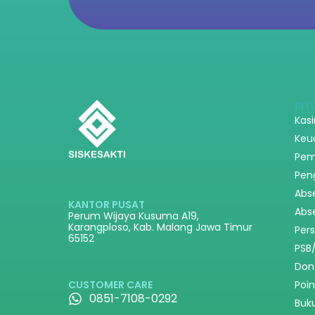
FIT
Kas
Keu
Pem
Pen
Abs
KANTOR PUSAT
Abs
Perum Wijaya Kusuma A19,
Karangploso, Kab. Malang Jawa Timur
Per
65152
PSB
Don
Poi
CUSTOMER CARE
0851-7108-0292
Buk