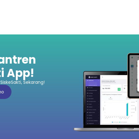
santren
i App!
SiskeSakti, Sekarang!
mo