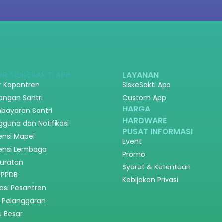
UR SISKESAKTI APP
LAYANAN
ir Kopontren
SiskeSakti App
angan Santri
Custom App
HARGA
bayaran Santri
HARDWARE
gguna dan Notifikasi
PUSAT INFORMASI
ensi Mapel
Event
ensi Lembaga
Promo
suratan
Syarat & Ketentuan
/PPDB
Kebijakan Privasi
asi Pesantren
n Pelanggaran
u Besar