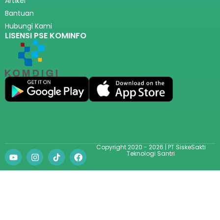
Artikel
Bantuan
Hubungi Kami
LISENSI PSE KOMINFO
Copyright 2020 - 2026 | PT SiskeSakti
Teknologi Santri