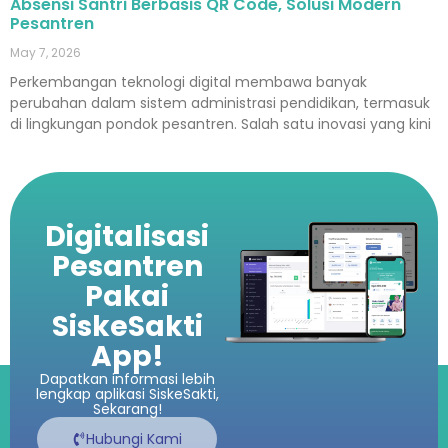
Absensi Santri Berbasis QR Code, Solusi Modern
Pesantren
May 7, 2026
Perkembangan teknologi digital membawa banyak
perubahan dalam sistem administrasi pendidikan, termasuk
di lingkungan pondok pesantren. Salah satu inovasi yang kini
Digitalisasi
Pesantren
Pakai
SiskeSakti
App!
Dapatkan informasi lebih
lengkap aplikasi SiskeSakti,
Sekarang!
Hubungi Kami