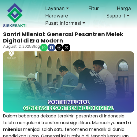
Layanan
Fitur
Harga
Hardware
Support
Pusat Informasi
Santri Milenial: Generasi Pesantren Melek
Digital di Era Modern
August 12, 2025
Blog
Dalam beberapa dekade terakhir, pesantren di Indonesia
telah mengalami transformasi signifikan. Munculnya
santri
milenial
menjadi salah satu fenomena menarik di dunia
pendidikan Islam. Generasi ini tumbuh di tengah kemajuan