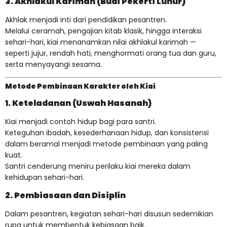
3. Akhlakul Karimah (Budi Pekerti Luhur)
Akhlak menjadi inti dari pendidikan pesantren.
Melalui ceramah, pengajian kitab klasik, hingga interaksi
sehari-hari, kiai menanamkan nilai akhlakul karimah —
seperti jujur, rendah hati, menghormati orang tua dan guru,
serta menyayangi sesama.
Metode Pembinaan Karakter oleh Kiai
1. Keteladanan (Uswah Hasanah)
Kiai menjadi contoh hidup bagi para santri.
Keteguhan ibadah, kesederhanaan hidup, dan konsistensi
dalam beramal menjadi metode pembinaan yang paling
kuat.
Santri cenderung meniru perilaku kiai mereka dalam
kehidupan sehari-hari.
2. Pembiasaan dan Disiplin
Dalam pesantren, kegiatan sehari-hari disusun sedemikian
rupa untuk membentuk kebiasaan baik.