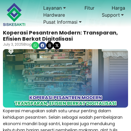
Layanan
Fitur
Harga
Hardware
Support
Pusat Informasi
Koperasi Pesantren Modern: Transparan,
Efisien Berkat Digitalisasi
July 3, 2025
Blog
Koperasi merupakan salah satu unsur penting dalam
kehidupan pesantren. Selain sebagai wadah pembelajaran
ekonomi mandiri bagi santri, koperasi juga mendukung
kebutuhan harian seperti pembelian makanan, alat tulis,