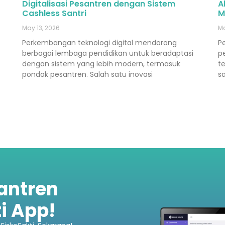
Digitalisasi Pesantren dengan Sistem
A
Cashless Santri
M
May 13, 2026
Ma
Perkembangan teknologi digital mendorong
P
berbagai lembaga pendidikan untuk beradaptasi
p
dengan sistem yang lebih modern, termasuk
t
pondok pesantren. Salah satu inovasi
sa
santren
i App!