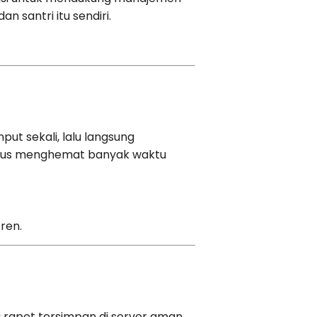
n santri itu sendiri.
put sekali, lalu langsung
aligus menghemat banyak waktu
ren.
 rapot tersimpan di server aman,