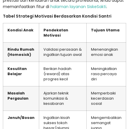
prestasi dan kehadiran anak secara profesional, Anda dapat
memanfaatkan fitur di
halaman layanan SiskeSakti
.
Tabel Strategi Motivasi Berdasarkan Kondisi Santri
Kondisi Anak
Pendekatan
Tujuan Utama
Motivasi
Rindu Rumah
Validasi perasaan &
Menenangkan
(Homesick)
ingatkan tujuan awal
emosi anak
Kesulitan
Berikan hadiah
Meningkatkan
Belajar
(reward) atas
rasa percaya
progres kecil
diri
Masalah
Ajarkan teknik
Memperbaiki
Pergaulan
komunikasi &
kecerdasan
kesabaran
sosial
Jenuh/Bosan
Ingatkan kisah
Mengembalikan
sukses tokoh
semangat
besar/alumni
juang