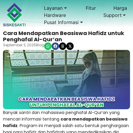
Layanan
Fitur
Harga
Hardware
Support
Pusat Informasi
Cara Mendapatkan Beasiswa Hafidz untuk
Penghafal Al-Qur’an
September 3, 2025
Blog
Banyak santri dan mahasiswa penghafal Al-Qur’an yang
mencari informasi tentang
cara mendapatkan beasiswa
hafidz
. Program ini menjadi salah satu bentuk penghargaan
bagi para hafidz dan hafidzah yang mendedikasikan diri