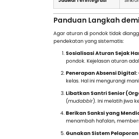
Jadwal Terintegrasi
Sinkro
Panduan Langkah demi 
Agar aturan di pondok tidak diang
pendekatan yang sistematis:
Sosialisasi Aturan Sejak Ha
pondok. Kejelasan aturan ada
Penerapan Absensi Digital:
kelas. Hal ini mengurangi man
Libatkan Santri Senior (Org
(
mudabbir
). Ini melatih jiw
Berikan Sanksi yang Mendid
menambah hafalan, membersihk
Gunakan Sistem Pelaporan 