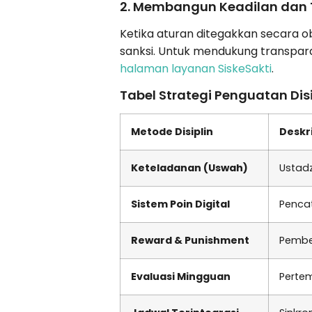
2. Membangun Keadilan dan 
Ketika aturan ditegakkan secara obj
sanksi. Untuk mendukung transpara
halaman layanan SiskeSakti
.
Tabel Strategi Penguatan Disi
Metode Disiplin
Deskr
Keteladanan (Uswah)
Ustadz
Sistem Poin Digital
Penca
Reward & Punishment
Pember
Evaluasi Mingguan
Pertem