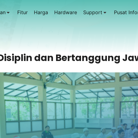
an
Fitur
Harga
Hardware
Support
Pusat Info
 Disiplin dan Bertanggung Ja