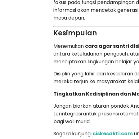
fokus pada fungsi pendampingan dan
informasi akan mencetak generasi s
masa depan.
Kesimpulan
Menemukan
cara agar santri dis
antara keteladanan pengasuh, atur
menciptakan lingkungan belajar ya
Disiplin yang lahir dari kesadaran 
mereka terjun ke masyarakat kelak
Tingkatkan Kedisiplinan dan M
Jangan biarkan aturan pondok Anda
terintegrasi untuk presensi otoma
bagi wali murid.
Segera kunjungi
siskesakti.com
un