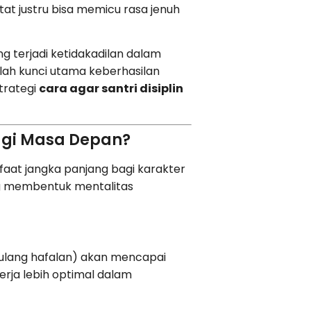
t justru bisa memicu rasa jenuh
 terjadi ketidakadilan dalam
alah kunci utama keberhasilan
trategi
cara agar santri disiplin
bagi Masa Depan?
at jangka panjang bagi karakter
ang membentuk mentalitas
lang hafalan) akan mencapai
rja lebih optimal dalam