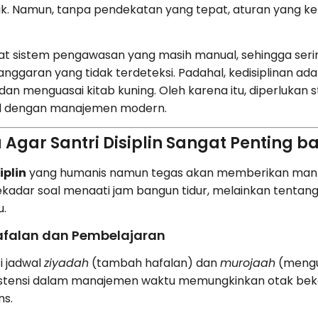
. Namun, tanpa pendekatan yang tepat, aturan yang keta
t sistem pengawasan yang masih manual, sehingga sering
nggaran yang tidak terdeteksi. Padahal, kedisiplinan ad
an menguasai kitab kuning. Oleh karena itu, diperlukan s
ual dengan manajemen modern.
gar Santri Disiplin Sangat Penting 
iplin
yang humanis namun tegas akan memberikan manfa
 sekadar soal menaati jam bangun tidur, melainkan tent
.
Hafalan dan Pembelajaran
i jadwal
ziyadah
(tambah hafalan) dan
murojaah
(mengu
nsistensi dalam manajemen waktu memungkinkan otak beke
ns.