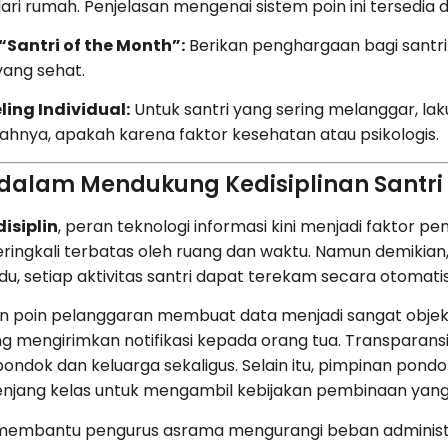
ri rumah. Penjelasan mengenai sistem poin ini tersedia d
Santri of the Month”:
Berikan penghargaan bagi santri d
yang sehat.
ing Individual:
Untuk santri yang sering melanggar, lak
hnya, apakah karena faktor kesehatan atau psikologis.
l dalam Mendukung Kedisiplinan Santri
isiplin
, peran teknologi informasi kini menjadi faktor p
ringkali terbatas oleh ruang dan waktu. Namun demikian
, setiap aktivitas santri dapat terekam secara otomati
tan poin pelanggaran membuat data menjadi sangat objekt
g mengirimkan notifikasi kepada orang tua. Transparans
 pondok dan keluarga sekaligus. Selain itu, pimpinan pondo
enjang kelas untuk mengambil kebijakan pembinaan yang 
al membantu pengurus asrama mengurangi beban administr