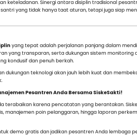
 keteladanan. Sinergi antara disiplin tradisional pesan
antri yang tidak hanya taat aturan, tetapi juga siap men
iplin
yang tepat adalah perjalanan panjang dalam mendi
an yang transparan, serta dukungan sistem monitoring d
ng kondusif dan penuh berkah.
dan dukungan teknologi akan jauh lebih kuat dan membekas 
.
anajemen Pesantren Anda Bersama SiskeSakti!
 terabaikan karena pencatatan yang berantakan. SiskeSak
tis, manajemen poin pelanggaran, hingga laporan perke
tuk demo gratis dan jadikan pesantren Anda lembaga pen