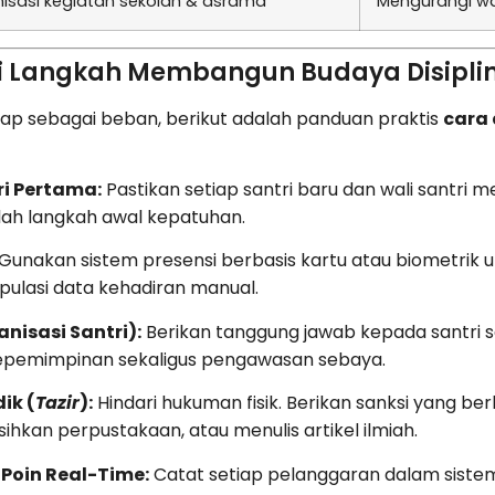
nisasi kegiatan sekolah & asrama
Mengurangi wa
Langkah Membangun Budaya Disiplin 
gap sebagai beban, berikut adalah panduan praktis
cara 
ri Pertama:
Pastikan setiap santri baru dan wali santri 
lah langkah awal kepatuhan.
Gunakan sistem presensi berbasis kartu atau biometrik u
ipulasi data kehadiran manual.
anisasi Santri):
Berikan tanggung jawab kepada santri 
a kepemimpinan sekaligus pengawasan sebaya.
ik (
Tazir
):
Hindari hukuman fisik. Berikan sanksi yang ber
an perpustakaan, atau menulis artikel ilmiah.
Poin Real-Time:
Catat setiap pelanggaran dalam siste