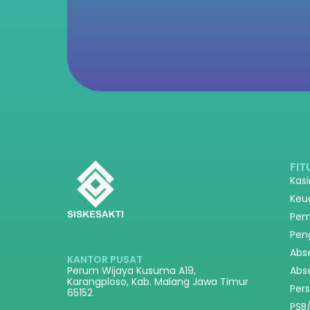
FIT
Kas
Keu
Pem
Pen
Abs
KANTOR PUSAT
Abs
Perum Wijaya Kusuma A19,
Karangploso, Kab. Malang Jawa Timur
Per
65152
PSB