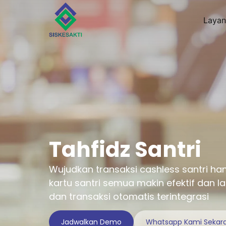
Layan
Tahfidz Santri
Wujudkan transaksi cashless santri h
kartu santri semua makin efektif dan l
dan transaksi otomatis terintegrasi
Jadwalkan Demo
Whatsapp Kami Sekar