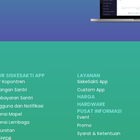
UR SISKESAKTI APP
LAYANAN
ir Kopontren
SiskeSakti App
angan Santri
Custom App
HARGA
bayaran Santri
HARDWARE
gguna dan Notifikasi
PUSAT INFORMASI
ensi Mapel
Event
ensi Lembaga
Promo
suratan
Syarat & Ketentuan
/PPDB