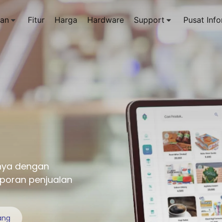
an
Fitur
Harga
Hardware
Support
Pusat Info
anya dengan
aporan penjualan
ang