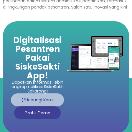
perubahan dalam sistem administrasi pendidikan, termasuk
di lingkungan pondok pesantren. Salah satu inovasi yang kini
Digitalisasi
Pesantren
Pakai
SiskeSakti
App!
Dapatkan informasi lebih
lengkap aplikasi SiskeSakti,
Sekarang!
Hubungi Kami
Gratis Demo